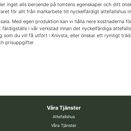
ler inget alls beroende på tomtens egenskaper och ditt ön
aret för allt från markarbete till nyckelfärdigt attefallshu
sala. Med egen produktion kan vi hålla nere kostnaderna för
färdigställs i vår verkstad innan det nyckelfärdiga attefallsh
om du vill få utfört i Knivsta, eller önskar ett rymligt trädäc
ch prisuppgifter
Våra Tjänster
Attefallshus
Våra Tjänster