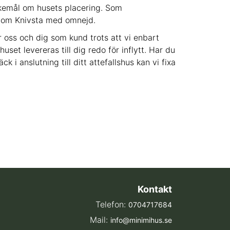
skemål om husets placering. Som
s inom Knivsta med omnejd.
 oss och dig som kund trots att vi enbart
uset levereras till dig redo för inflytt. Har du
k i anslutning till ditt attefallshus kan vi fixa
Kontakt
Telefon:
0704717684
Mail:
info@minimihus.se