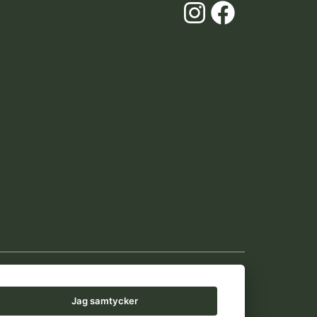
Instagr
Faceb
Jag samtycker