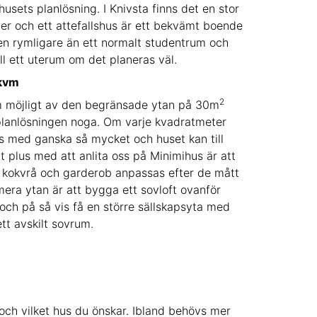
 husets planlösning. I Knivsta finns det en stor
r och ett attefallshus är ett bekvämt boende
sen rymligare än ett normalt studentrum och
ll ett uterum om det planeras väl.
 kvm
2
om möjligt av den begränsade ytan på 30m
lanlösningen noga. Om varje kvadratmeter
ts med ganska så mycket och huset kan till
t plus med att anlita oss på Minimihus är att
m kokvrå och garderob anpassas efter de mått
imera ytan är att bygga ett sovloft ovanför
ch på så vis få en större sällskapsyta med
ett avskilt sovrum.
 och vilket hus du önskar. Ibland behövs mer