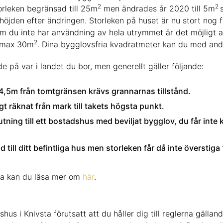
2
2
orleken begränsad till 25m
men ändrades år 2020 till 5m
t i höjden efter ändringen. Storleken på huset är nu stort no
 du inte har användning av hela utrymmet är det möjligt at
2
å max 30m
. Dina bygglovsfria kvadratmeter kan du med andra
de på var i landet du bor, men generellt gäller följande:
n 4,5m från tomtgränsen krävs grannarnas tillstånd.
gt räknat från mark till takets högsta punkt.
lutning till ett bostadshus med beviljat bygglov, du får inte
till ditt befintliga hus men storleken får då inte överstiga
vsta kan du läsa mer om
här
.
hus i Knivsta förutsatt att du håller dig till reglerna gälland