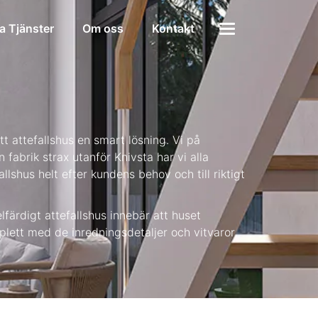
a Tjänster
Om oss
Kontakt
t attefallshus en smart lösning. Vi på
fabrik strax utanför Knivsta har vi alla
shus helt efter kundens behov och till riktigt
lfärdigt attefallshus innebär att huset
plett med de inredningsdetaljer och vitvaror