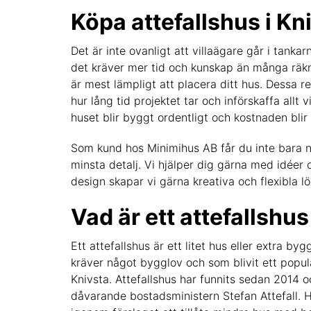
Köpa attefallshus i Kn
Det är inte ovanligt att villaägare går i tanka
det kräver mer tid och kunskap än många räkna
är mest lämpligt att placera ditt hus. Dessa re
hur lång tid projektet tar och införskaffa allt 
huset blir byggt ordentligt och kostnaden bl
Som kund hos Minimihus AB får du inte bara någ
minsta detalj. Vi hjälper dig gärna med idéer
design skapar vi gärna kreativa och flexibla lö
Vad är ett attefallshus
Ett attefallshus är ett litet hus eller extra 
kräver något bygglov och som blivit ett populär
Knivsta. Attefallshus har funnits sedan 2014 o
dåvarande bostadsministern Stefan Attefall.