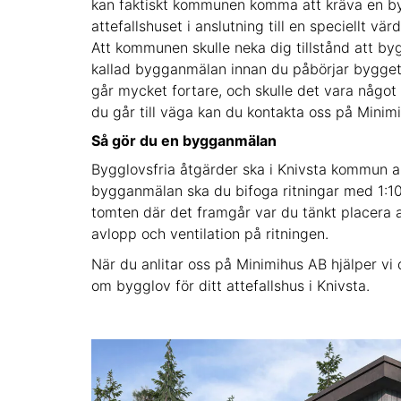
kan faktiskt kommunen komma att kräva en byg
attefallshuset i anslutning till en speciellt vä
Att kommunen skulle neka dig tillstånd att byg
kallad bygganmälan innan du påbörjar bygget 
går mycket fortare, och skulle det vara något 
du går till väga kan du kontakta oss på Minimi
Så gör du en bygganmälan
Bygglovsfria åtgärder ska i Knivsta kommun 
bygganmälan ska du bifoga ritningar med 1:100
tomten där det framgår var du tänkt placera a
avlopp och ventilation på ritningen.
När du anlitar oss på Minimihus AB hjälper 
om bygglov för ditt attefallshus i Knivsta.