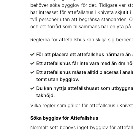
behöver söka bygglov för det. Tidigare var st
har intresset för attefallshus i Knivsta skjuti
två personer utan att begränsa standarden. Om
och ett förråd som tillsammans har en yta p
Reglerna för attefallshus kan skilja sig beroen
För att placera ett attefallshus närmare ä
Ett attefallshus får inte vara med än 4m hö
Ett attefallshus måste alltid placeras i ans
tomt utan bygglov.
Du kan nyttja attefallshuset som utbyggnad 
takhöjd.
Vilka regler som gäller för attefallshus i Kni
Söka bygglov för Attefallshus
Normalt sett behövs inget bygglov för attefalls