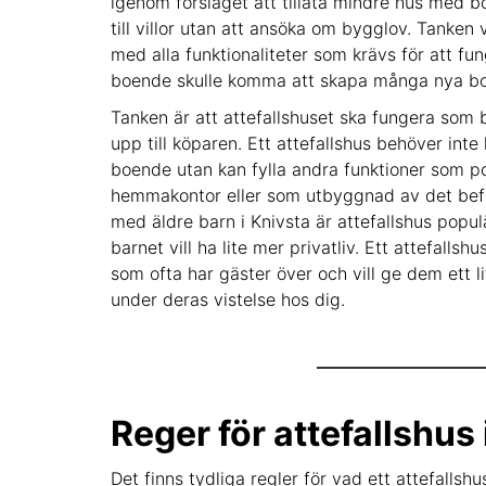
igenom förslaget att tillåta mindre hus med b
till villor utan att ansöka om bygglov. Tanken
med alla funktionaliteter som krävs för att 
boende skulle komma att skapa många nya bos
Tanken är att attefallshuset ska fungera som
upp till köparen. Ett attefallshus behöver inte
boende utan kan fylla andra funktioner som po
hemmakontor eller som utbyggnad av det befint
med äldre barn i Knivsta är attefallshus popu
barnet vill ha lite mer privatliv. Ett attefallsh
som ofta har gäster över och vill ge dem ett
under deras vistelse hos dig.
Reger för attefallshus 
Det finns tydliga regler för vad ett attefalls