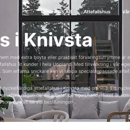
Minimihus AB
Attefallshus
Vår
s i Knivsta
hem med extra boyta eller praktiskt förvaringsutrymme är et
llshus åt kunder i hela Uppland. Med tillverkning i vår egen 
 Som erfarna snickare kan vi skapa specialanpassade attefall
t nyckelfärdiga attefallshus i Knivsta med omnejd. Ett nycke
höver utföra någon del av arbetet på egen hand. Huset är kom
om du valt till vid beställningen.