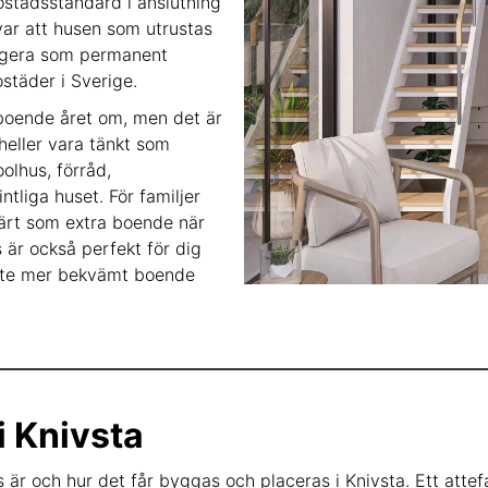
ostadsstandard i anslutning
 var att husen som utrustas
fungera som permanent
täder i Sverige.
 boende året om, men det är
 heller vara tänkt som
olhus, förråd,
liga huset. För familjer
lärt som extra boende när
us är också perfekt för dig
 lite mer bekvämt boende
i Knivsta
hus är och hur det får byggas och placeras i Knivsta. Ett att