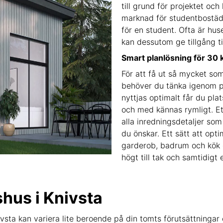
till grund för projektet och
marknad för studentbostäde
för en student. Ofta är hu
kan dessutom ge tillgång ti
Smart planlösning för 30
För att få ut så mycket s
behöver du tänka igenom p
nyttjas optimalt får du pla
och med kännas rymligt. Et
alla inredningsdetaljer so
du önskar. Ett sätt att opt
garderob, badrum och kök o
högt till tak och samtidigt 
lshus
i Knivsta
ivsta kan variera lite beroende på din tomts förutsättningar