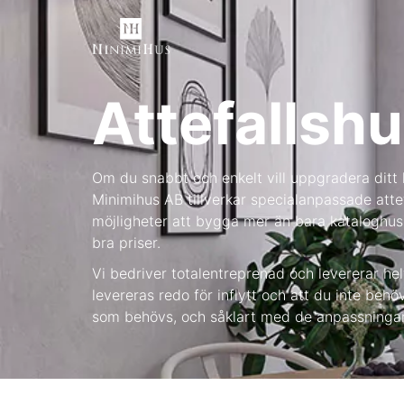
Attefallshu
Om du snabbt och enkelt vill uppgradera ditt 
Minimihus AB tillverkar specialanpassade attefa
möjligheter att bygga mer än bara kataloghus.
bra priser.
Vi bedriver totalentreprenad och levererar hel
levereras redo för inflytt och att du inte be
som behövs, och såklart med de anpassningar s