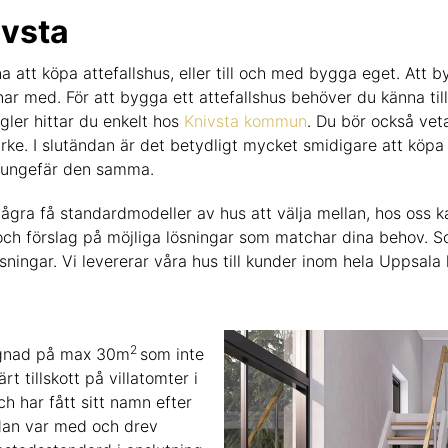
ivsta
rna att köpa attefallshus, eller till och med bygga eget. Att 
r med. För att bygga ett attefallshus behöver du känna till
gler hittar du enkelt hos
Knivsta kommun
. Du bör också vet
virke. I slutändan är det betydligt mycket smidigare att köpa 
ir ungefär den samma.
ra få standardmodeller av hus att välja mellan, hos oss kan d
 och förslag på möjliga lösningar som matchar dina behov. S
sningar. Vi levererar våra hus till kunder inom hela Uppsala 
2
byggnad på max 30m
som inte
t tillskott på villatomter i
ch har fått sitt namn efter
 Han var med och drev