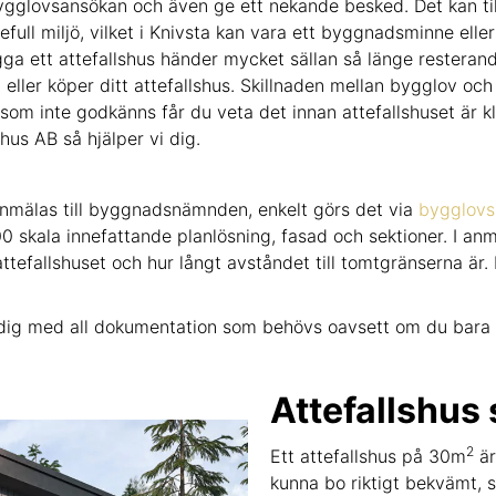
glovsansökan och även ge ett nekande besked. Det kan till
rdefull miljö, vilket i Knivsta kan vara ett byggnadsminne elle
ga ett attefallshus händer mycket sällan så länge resterande
eller köper ditt attefallshus. Skillnaden mellan bygglov oc
som inte godkänns får du veta det innan attefallshuset är k
hus AB så hjälper vi dig.
anmälas till byggnadsnämnden, enkelt görs det via
bygglovs
 skala innefattande planlösning, fasad och sektioner. I anm
ttefallshuset och hur långt avståndet till tomtgränserna är.
vi dig med all dokumentation som behövs oavsett om du bar
Attefallshus 
2
Ett attefallshus på 30m
är
kunna bo riktigt bekvämt, s